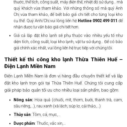
thước, thể tích, công suất, máy điện thế, nhiệt độ sử dụng… mà
quý khách vừa tham khảo. Với những thông số mà quý Anh
Chị vừa tham khảo, để biết báo giá chi tiết cho từng loại kho
cụ thể. Quý Anh/Chị vui lòng liên hệ
Hotline 0902 499 011
để
nhận được tư vấn báo giá chi tiết hơn.
Giá cả lắp đặt kho lạnh sẽ phụ thuộc vào nhiều yếu tố như
diện tích, công suất, loại kho lạnh, vật tư sử dụng… Để có báo
giá chính xác nhất, vui lòng liên hệ trực tiếp với chúng tôi.
Thiết kế thi công kho lạnh Thừa Thiên Huế –
Điện Lạnh Miền Nam
Điện Lạnh Miền Nam là đơn vị hàng đầu chuyên thiết kế và lắp
đặt kho lạnh trọn gói tại Thừa Thiên Huế. Chúng tôi cung cấp
giải pháp bảo quản tối ưu cho nhiều loại sản phẩm, bao gồm:
Nông sản:
Hoa quả (chuối, mít, thơm, bưởi, thanh trà, cam,
sầu riêng,…), rau xanh (xà lách, súp lơ, cải thảo,…)
Thủy sản
: Tôm, cá, mực,…
Dược phẩm
: Thuốc, vắc xin,…