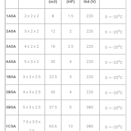
(m3)
(HP)
thế (V)
o
1ASA
2 x 2 x 2
8
1.5
220
0 -> -20
C
o
2ASA
3 x 2 x 2
12
2
220
0 -> -20
C
o
3ASA
4 x 2 x 2
16
2.5
220
0 -> -20
C
o
4ASA
5 x 3 x 2
30
4
220
0 -> -20
C
o
1BSA
3 x 3 x 2.5
22.5
3
220
0 -> -20
C
o
2BSA
4 x 3 x 2.5
30
4
220
0 -> -20
C
o
3BSA
5 x 3 x 2.5
37.5
5
380
0 -> -20
C
7.5 x 3.5 x
o
1CSA
65.6
10
380
0 -> -20
C
2.5