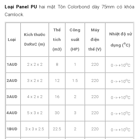
Loại Panel PU
hai mặt Tôn Colorbond dày 75mm có khóa
Camlock.
Thể
Công
Máy
Nhiệt độ sử
Kích thước
Loại
tích
suất
điện
o
DxRxC (m)
dụng
(
C)
(m3)
(HP)
thế (V)
o
1AUD
2 x 2 x 2
8
1
220
0 -> +10
C
o
2AUD
3 x 2 x 2
12
1.5
220
0 -> +10
C
o
3AUD
4 x 2 x 2
16
2
220
0 -> +10
C
o
4AUD
5 x 3 x 2
30
3
220
0 -> +10
C
o
1BUD
3 x 3 x 2.5
22.5
2
220
0 -> +10
C