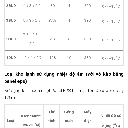
o
2BUD
4 x 3 x 2.5
30
4
220
0 -> +10
C
o
3BUD
5 x 3 x 2.5
37.5
4
380
0 -> +10
C
7.5 x 3.5 x
o
1CUD
65.6
6
380
0 -> +10
C
2.5
o
1DUD
10 x 4 x 2.7
108
10
380
0 -> +10
C
Loại kho lạnh sử dụng nhiệt độ âm (với vỏ kho bằng
panel eps)
Sử dụng tấm cách nhiệt Panel EPS hai mặt Tôn Colorbond dầy
175mm.
Thể
Công
Máy
Nhiệt độ sử
Kích thước
Loại
tích
suất
điện
o
DxRxC (m)
dụng
(
C)