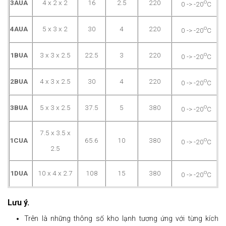
o
3AUA
4 x 2 x 2
16
2.5
220
0 -> -20
C
o
4AUA
5 x 3 x 2
30
4
220
0 -> -20
C
o
1BUA
3 x 3 x 2.5
22.5
3
220
0 -> -20
C
o
2BUA
4 x 3 x 2.5
30
4
220
0 -> -20
C
o
3BUA
5 x 3 x 2.5
37.5
5
380
0 -> -20
C
7.5 x 3.5 x
o
1CUA
65.6
10
380
0 -> -20
C
2.5
o
1DUA
10 x 4 x 2.7
108
15
380
0 -> -20
C
Lưu ý.
Trên là những thông số kho lạnh tương ứng với từng kích