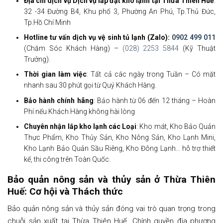
Địa chỉ dịch vụ Dịch vụ lắp đặt kho lạnh tại Thừa Thiên Huế
:
32 -34 Đường B4, Khu phố 3, Phường An Phú, Tp.Thủ Đức,
Tp.Hồ Chí Minh
Hotline tư vấn dịch vụ vệ sinh tủ lạnh (Zalo):
0902 499 011
(Chăm Sóc Khách Hàng) –
(028) 2253 5844
(Kỹ Thuật
Trưởng).
Thời gian làm việc
: Tất cả các ngày trong Tuần – Có mặt
nhanh sau 30 phút gọi từ Quý Khách Hàng.
Bảo hành chính hãng
: Bảo hành từ 06 đến 12 tháng – Hoàn
Phí nếu Khách Hàng không hài lòng
Chuyên nhận lắp kho lạnh các Loại
: Kho mát, Kho Bảo Quản
Thực Phẩm, Kho Thủy Sản, Kho Nông Sản, Kho Lạnh Mini,
Kho Lạnh Bảo Quản Sầu Riêng, Kho Đông Lạnh… hỗ trợ thiết
kế, thi công trên Toàn Quốc.
Bảo quản nông sản và thủy sản ở Thừa Thiên
Huế: Cơ hội và Thách thức
Bảo quản nông sản và thủy sản đóng vai trò quan trọng trong
chuỗi sản xuất tại Thừa Thiên Huế. Chính quyền địa phương