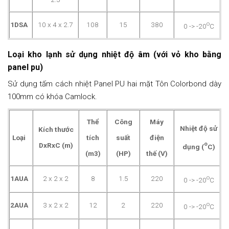
o
1DSA
10 x 4 x 2.7
108
15
380
0 -> -20
C
Loại kho lạnh sử dụng nhiệt độ âm (với vỏ kho bằng
panel pu)
Sử dụng tấm cách nhiệt Panel PU hai mặt Tôn Colorbond dày
100mm có khóa Camlock.
Thể
Công
Máy
Nhiệt độ sử
Kích thước
Loại
tích
suất
điện
o
DxRxC (m)
dụng
(
C)
(m3)
(HP)
thế (V)
o
1AUA
2 x 2 x 2
8
1.5
220
0 -> -20
C
o
2AUA
3 x 2 x 2
12
2
220
0 -> -20
C