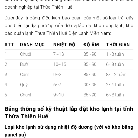
doanh nghiệp tại Thừa Thiên Huế.
Dưới đây là bảng điều kiện bảo quản của một số loại trái cây
phổ biến tại địa phương của đơn vị lắp đặt kho đông lạnh, kho
bảo quản lạnh Thừa Thiên Huế Điện Lạnh Miền Nam:
STT
DANH MỤC
NHIỆT ĐỘ
ĐỘ ẨM
THỜI GIAN
1
Chuối
7~13
85~90
1~3 tuần
2
Bưởi
10~15
85~90
6~8 tuần
3
Cam
0~2
85~90
8~12 tuần
4
Quýt
6~7
90~95
2~4 tuần
5
Chanh
9~10
85~90
6~8 tuần
Bảng thông số kỹ thuật lắp đặt kho lạnh tại tỉnh
Thừa Thiên Huế
Loại kho lạnh sử dụng nhiệt độ dương (với vỏ kho bằng
panel pu)