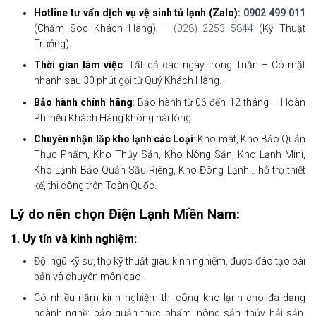
Hotline tư vấn dịch vụ vệ sinh tủ lạnh (Zalo):
0902 499 011
(Chăm Sóc Khách Hàng) –
(028) 2253 5844
(Kỹ Thuật
Trưởng).
Thời gian làm việc
: Tất cả các ngày trong Tuần – Có mặt
nhanh sau 30 phút gọi từ Quý Khách Hàng.
Bảo hành chính hãng
: Bảo hành từ 06 đến 12 tháng – Hoàn
Phí nếu Khách Hàng không hài lòng
Chuyên nhận lắp kho lạnh các Loại
: Kho mát, Kho Bảo Quản
Thực Phẩm, Kho Thủy Sản, Kho Nông Sản, Kho Lạnh Mini,
Kho Lạnh Bảo Quản Sầu Riêng, Kho Đông Lạnh… hỗ trợ thiết
kế, thi công trên Toàn Quốc.
Lý do nên chọn Điện Lạnh Miền Nam:
1. Uy tín và kinh nghiệm:
Đội ngũ kỹ sư, thợ kỹ thuật giàu kinh nghiệm, được đào tạo bài
bản và chuyên môn cao.
Có nhiều năm kinh nghiệm thi công kho lạnh cho đa dạng
ngành nghề: bảo quản thực phẩm, nông sản, thủy hải sản,