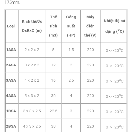
175mm.
Thể
Công
Máy
Nhiệt độ sử
Kích thước
Loại
tích
suất
điện
o
DxRxC (m)
dụng
(
C)
(m3)
(HP)
thế (V)
o
1ASA
2 x 2 x 2
8
1.5
220
0 -> -20
C
o
2ASA
3 x 2 x 2
12
2
220
0 -> -20
C
o
3ASA
4 x 2 x 2
16
2.5
220
0 -> -20
C
o
4ASA
5 x 3 x 2
30
4
220
0 -> -20
C
o
1BSA
3 x 3 x 2.5
22.5
3
220
0 -> -20
C
o
2BSA
4 x 3 x 2.5
30
4
220
0 -> -20
C