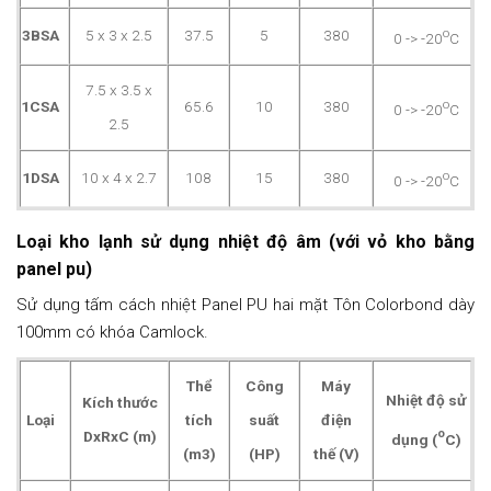
o
3BSA
5 x 3 x 2.5
37.5
5
380
0 -> -20
C
7.5 x 3.5 x
o
1CSA
65.6
10
380
0 -> -20
C
2.5
o
1DSA
10 x 4 x 2.7
108
15
380
0 -> -20
C
Loại kho lạnh sử dụng nhiệt độ âm (với vỏ kho bằng
panel pu)
Sử dụng tấm cách nhiệt Panel PU hai mặt Tôn Colorbond dày
100mm có khóa Camlock.
Thể
Công
Máy
Nhiệt độ sử
Kích thước
Loại
tích
suất
điện
o
DxRxC (m)
dụng
(
C)
(m3)
(HP)
thế (V)