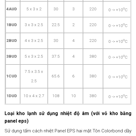
o
4AUD
5 x 3 x 2
30
3
220
0 -> +10
C
o
1BUD
3 x 3 x 2.5
22.5
2
220
0 -> +10
C
o
2BUD
4 x 3 x 2.5
30
4
220
0 -> +10
C
o
3BUD
5 x 3 x 2.5
37.5
4
380
0 -> +10
C
7.5 x 3.5 x
o
1CUD
65.6
6
380
0 -> +10
C
2.5
o
1DUD
10 x 4 x 2.7
108
10
380
0 -> +10
C
Loại kho lạnh sử dụng nhiệt độ âm (với vỏ kho bằng
panel eps)
Sử dụng tấm cách nhiệt Panel EPS hai mặt Tôn Colorbond dầy