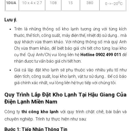
o
1DUA
10 x 4 x 2.7
108
15
380
0 -> -20
C
Lưu ý.
Trên là những thông số kho lạnh tương ứng với từng kích
thước, thể tích, công suất, máy điện thế, nhiệt độ sử dụng… mà
quý khách vừa tham khảo. Với những thông số mà quý Anh
Chị vừa tham khảo, để biết báo giá chi tiết cho từng loại kho
cụ thể. Quý Anh/Chị vui lòng liên hệ
Hotline 0902 499 011
để
nhận được tư vấn báo giá chi tiết hơn.
Giá cả lắp đặt kho lạnh sẽ phụ thuộc vào nhiều yếu tố như
diện tích, công suất, loại kho lạnh, vật tư sử dụng… Để có báo
giá chính xác nhất, vui lòng liên hệ trực tiếp với chúng tôi.
Quy Trình Lắp Đặt Kho Lạnh Tại Hậu Giang Của
Điện Lạnh Miền Nam
Công ty
thi công kho lạnh
với quy trình chặt chẽ, bài bản và
chuyên nghiệp. Trình tự thực hiện như sau:
Bước 1: Tiếp Nhận Thông Tin