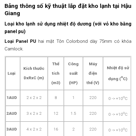
Bảng thông số kỹ thuật lắp đặt kho lạnh tại Hậu
Giang
Loại kho lạnh sử dụng nhiệt độ dương (với vỏ kho bằng
panel pu)
Loại Panel PU
hai mặt Tôn Colorbond dày 75mm có khóa
Camlock.
Thể
Công
Máy
Nhiệt độ sử
Kích thước
Loại
tích
suất
điện
o
DxRxC (m)
dụng
(
C)
(m3)
(HP)
thế (V)
o
1AUD
2 x 2 x 2
8
1
220
0 -> +10
C
o
2AUD
3 x 2 x 2
12
1.5
220
0 -> +10
C
o
3AUD
4 x 2 x 2
16
2
220
0 -> +10
C