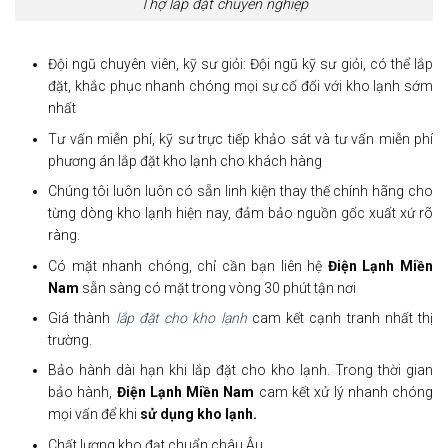
Thợ lắp đặt chuyên nghiệp
Đội ngũ chuyên viên, kỹ sư giỏi: Đội ngũ kỹ sư giỏi, có thể lắp
đặt, khắc phục nhanh chóng mọi sự cố đối với kho lạnh sớm
nhất
Tư vấn miễn phí, kỹ sư trực tiếp khảo sát và tư vấn miễn phí
phương án lắp đặt kho lạnh cho khách hàng
Chúng tôi luôn luôn có sẵn linh kiện thay thế chính hãng cho
từng dòng kho lạnh hiện nay, đảm bảo nguồn gốc xuất xứ rõ
ràng.
Có mặt nhanh chóng, chỉ cần bạn liên hệ
Điện Lạnh Miền
Nam
sẵn sàng có mặt trong vòng 30 phút tận nơi
Giá thành
lắp đặt cho kho lạnh
cam kết cạnh tranh nhất thị
trường.
Bảo hành dài hạn khi lắp đặt cho kho lạnh. Trong thời gian
bảo hành,
Điện Lạnh Miền Nam
cam kết xử lý nhanh chóng
mọi vấn để khi
sử dụng kho lạnh.
Chất lượng kho đạt chuẩn châu Âu