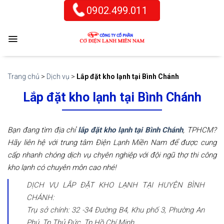
Skip
0902.499.011
to
content
Trang chủ
>
Dịch vụ
>
Lắp đặt kho lạnh tại Bình Chánh
Lắp đặt kho lạnh tại Bình Chánh
Bạn đang tìm địa chỉ
lắp đặt kho lạnh tại Bình Chánh
, TPHCM?
Hãy liên hệ với trung tâm Điện Lạnh Miền Nam để được cung
cấp nhanh chóng dịch vụ chyên nghiệp với đội ngũ thợ thi công
kho lạnh có chuyên môn cao nhé!
DỊCH VỤ LẮP ĐẶT KHO LẠNH TẠI HUYỆN BÌNH
CHÁNH:
Trụ sở chính: 32 -34 Đường B4, Khu phố 3, Phường An
Phú, Tp.Thủ Đức, Tp.Hồ Chí Minh