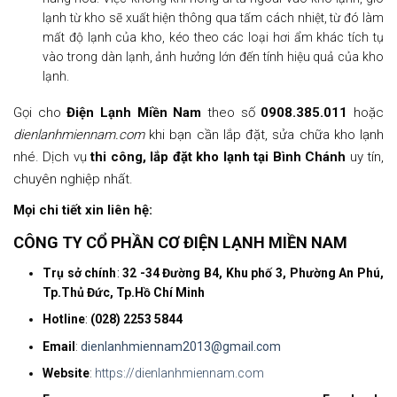
lạnh từ kho sẽ xuất hiện thông qua tấm cách nhiệt, từ đó làm
mất độ lạnh của kho, kéo theo các loại hơi ẩm khác tích tụ
vào trong dàn lạnh, ảnh hưởng lớn đến tính hiệu quả của kho
lạnh.
Gọi cho
Điện Lạnh Miền Nam
theo số
0908.385.011
hoặc
dienlanhmiennam.com
khi bạn cần lắp đặt, sửa chữa kho lạnh
nhé. Dịch vụ
thi công, lắp đặt kho lạnh tại Bình Chánh
uy tín,
chuyên nghiệp nhất.
Mọi chi tiết xin liên hệ:
CÔNG TY CỔ PHẦN CƠ ĐIỆN LẠNH MIỀN NAM
Trụ sở chính
:
32 -34 Đường B4, Khu phố 3, Phường An Phú,
Tp.Thủ Đức, Tp.Hồ Chí Minh
Hotline
:
(028) 2253 5844
Email
:
dienlanhmiennam2013@gmail.com
Website
:
https://dienlanhmiennam.com