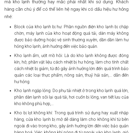
mà kho lạnh thường hay mắc phải nhất khi sử dụng. Khách
hàng cần chú ý để có thể liên hệ ngay khi có dấu hiệu hư hỏng
nhé:
Block của kho lạnh bị hư: Phần nguồn điện kho lạnh bị chập
chờn, máy lạnh của kho hoạt động quá tải, dàn máy không
được bảo dưỡng hoặc vệ sinh thường xuyên, dần dần làm hư
hỏng kho lạnh, ảnh hưởng đến việc bảo quản.
Kho lạnh ẩm, ướt mồ hôi: Là do kho lạnh không được đóng
kín, hở, phần vật liệu cách nhiệt bị hư hỏng, làm cho tính chất
cách nhiệt bị giảm, từ đó gây ảnh hưởng lớn đến quá trình bảo
quản các loại thực phẩm, nông sản, thuỷ hải sản,… dẫn đến
hư hỏng.
Kho lạnh ngập lỏng: Do phụ tải nhiệt ở trong kho lạnh quá lớn,
phần dàn lạnh sôi lại quá tải, hơi cuốn bị lỏng, van tiết lưu của
kho không phù hợp,…
Kho bị lọt không khí: Trong quá trình sử dụng hay xuất nhập
hàng, cửa kho lạnh bị mở dễ dàng làm cho không khí từ bên
ngoài đi vào trong kho, gây ảnh hưởng lớn đến việc bảo quản
hàng hoá. Việc không khí nóng đi từ ngoài vào kho lạnh, gió