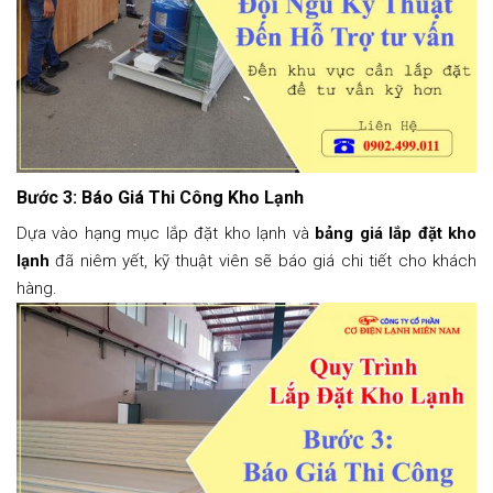
Bước 3: Báo Giá Thi Công Kho Lạnh
Dựa vào hạng mục lắp đặt kho lạnh và
bảng giá lắp đặt kho
lạnh
đã niêm yết, kỹ thuật viên sẽ báo giá chi tiết cho khách
hàng.