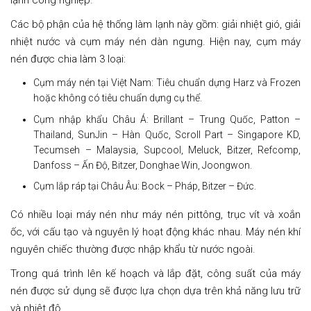
lạnh công nghiệp.
Các bộ phận của hệ thống làm lạnh này gồm: giải nhiệt gió, giải
nhiệt nước và cụm máy nén dàn ngưng. Hiện nay, cụm máy
nén được chia làm 3 loại:
Cụm máy nén tại Việt Nam: Tiêu chuẩn dựng Harz và Frozen
hoặc không có tiêu chuẩn dựng cụ thể.
Cụm nhập khẩu Châu Á: Brillant – Trung Quốc, Patton –
Thailand, SunJin – Hàn Quốc, Scroll Part – Singapore KD,
Tecumseh – Malaysia, Supcool, Meluck, Bitzer, Refcomp,
Danfoss – Ấn Độ, Bitzer, Donghae Win, Joongwon.
Cụm lắp ráp tại Châu Âu: Bock – Pháp, Bitzer – Đức.
Có nhiều loại máy nén như máy nén pittông, trục vít và xoắn
ốc, với cấu tạo và nguyên lý hoạt động khác nhau. Máy nén khí
nguyên chiếc thường được nhập khẩu từ nước ngoài.
Trong quá trình lên kế hoạch và lắp đặt, công suất của máy
nén được sử dụng sẽ được lựa chọn dựa trên khả năng lưu trữ
và nhiệt độ.