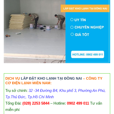
DỊCH VỤ
LẮP ĐẶT KHO LẠNH TẠI ĐỒNG NAI
– CÔNG TY
CƠ ĐIỆN LẠNH MIỀN NAM:
Trụ sở chính:
32 -34 Đường B4, Khu phố 3, Phường An Phú,
Tp.Thủ Đức, Tp.Hồ Chí Minh
Tổng Đài:
(028) 2253 5844
– Hotline:
0902 499 011
Tư vấn
miễn phí