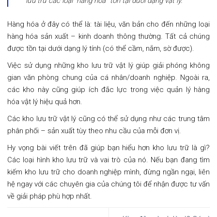
lưu trữ các loại “hàng hóa” tồn tại dưới dạng vật lý.
Hàng hóa ở đây có thể là: tài liệu, văn bản cho đến những loại
hàng hóa sản xuất – kinh doanh thông thường. Tất cả chúng
được tồn tại dưới dạng lý tính (có thể cầm, nắm, sờ được).
Việc sử dụng những kho lưu trữ vật lý giúp giải phóng không
gian văn phòng chung của cá nhân/doanh nghiệp. Ngoài ra,
các kho này cũng giúp ích đắc lực trong việc quản lý hàng
hóa vật lý hiệu quả hơn.
Các kho lưu trữ vật lý cũng có thể sử dụng như các trung tâm
phân phối – sản xuất tùy theo nhu cầu của mỗi đơn vị.
Hy vọng bài viết trên đã giúp bạn hiểu hơn kho lưu trữ là gì?
Các loại hình kho lưu trữ và vai trò của nó. Nếu bạn đang tìm
kiếm kho lưu trữ cho doanh nghiệp mình, đừng ngần ngại, liên
hệ ngay với các chuyên gia của chúng tôi để nhận được tư vấn
về giải pháp phù hợp nhất.