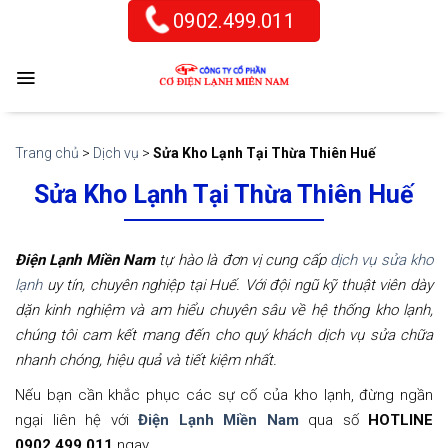
Skip
0902.499.011
to
content
Trang chủ
>
Dịch vụ
>
Sửa Kho Lạnh Tại Thừa Thiên Huế
Sửa Kho Lạnh Tại Thừa Thiên Huế
Điện Lạnh Miền Nam
tự hào là đơn vị cung cấp
dịch vụ sửa kho
lạnh
uy tín, chuyên nghiệp tại Huế. Với đội ngũ kỹ thuật viên dày
dặn kinh nghiệm và am hiểu chuyên sâu về hệ thống kho lạnh,
chúng tôi cam kết mang đến cho quý khách dịch vụ sửa chữa
nhanh chóng, hiệu quả và tiết kiệm nhất.
Nếu bạn cần khắc phục các sự cố của kho lạnh, đừng ngần
ngại liên hệ với
Điện Lạnh Miền Nam
qua số
HOTLINE
0902.499.011
ngay.