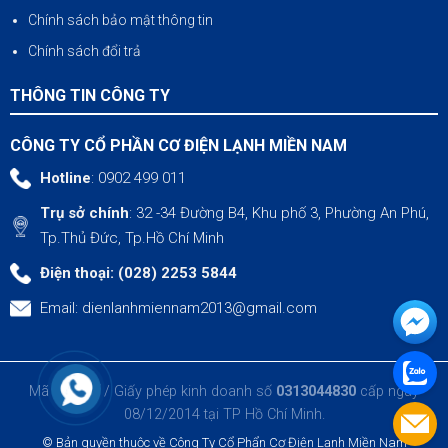
Chính sách bảo mật thông tin
Chính sách đổi trả
THÔNG TIN CÔNG TY
CÔNG TY CỔ PHẦN CƠ ĐIỆN LẠNH MIỀN NAM
Hotline
: 0902 499 011
Trụ sở chính
: 32 -34 Đường B4, Khu phố 3, Phường An Phú,
Tp.Thủ Đức, Tp.Hồ Chí Minh
Điện thoại: (028) 2253 5844
Email:
dienlanhmiennam2013@gmail.com
Mã số thuế / Giấy phép kinh doanh số
0313044830
cấp ngày
08/12/2014 tại TP Hồ Chí Minh.
© Bản quyền thuộc về Công Ty Cổ Phẩn Cơ Điện Lạnh Miền Nam