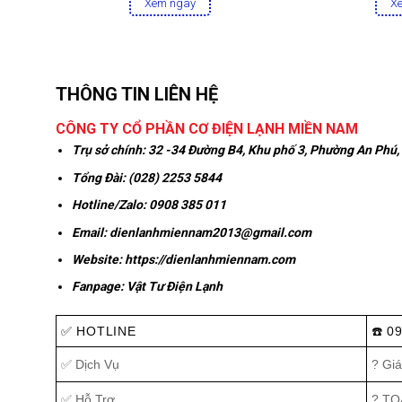
Xem ngay
X
THÔNG TIN LIÊN HỆ
CÔNG TY CỔ PHẦN CƠ ĐIỆN LẠNH MIỀN NAM
Trụ sở chính:
32 -34 Đường B4, Khu phố 3, Phường An Phú,
Tổng Đài: (028) 2253 5844
Hotline/Zalo:
0908 385 011
Email:
dienlanhmiennam2013@gmail.com
Website:
https://dienlanhmiennam.com
Fanpage:
Vật Tư Điện Lạnh
✅ HOTLINE
☎️ 0
✅ Dịch Vụ
? Giá
✅ Hỗ Trợ
? T