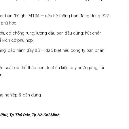
 tại: bản “D” ghi R410A — nếu hệ thống bạn đang dùng R22
 phù hợp.
hí, có chống rung; lượng dầu ban đầu đúng; hút chân
 kích cỡ phù hợp.
ng, bảo hành đầy đủ — đặc biệt nếu công ty bạn phân
u suất có thể thấp hơn do điều kiện bay hơi/ngưng, tải
n.
ông nghiệp & dân dụng
 Phú, Tp.Thủ Đức, Tp.Hồ Chí Minh