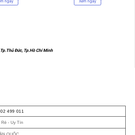
em ngay
Xem ngay
 Tp.Thủ Đức, Tp.Hồ Chí Minh
902 499 011
 Rẻ - Uy Tín
OÀN QUỐC