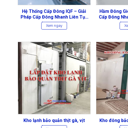
Hệ Thống Cấp Đông IQF – Giải
Hầm Đông Gió
Pháp Cấp Đông Nhanh Liên Tục
Cấp Đông Nha
Cho Nhà Máy Thực Phẩm
Thịt V
Xem ngay
X
Kho lạnh bảo quản thịt gà, vịt
Kho đông bả