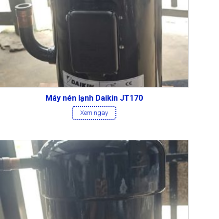
Máy nén lạnh Daikin JT170
Xem ngay