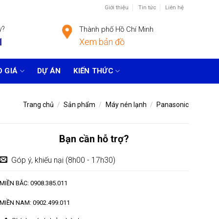
Giới thiệu
Tin tức
Liên hệ
y?
Thành phố Hồ Chí Minh
1
Xem bản đồ
 GIÁ
DỰ ÁN
KIẾN THỨC
Trang chủ
/
Sản phẩm
/
Máy nén lạnh
/
Panasonic
Bạn cần hỗ trợ?
Góp ý, khiếu nại (8h00 - 17h30)
MIỀN BẮC: 0908.385.011
MIỀN NAM: 0902.499.011