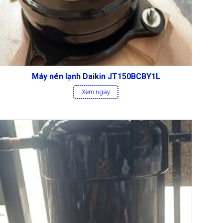
Máy nén lạnh Daikin JT150BCBY1L
Xem ngay