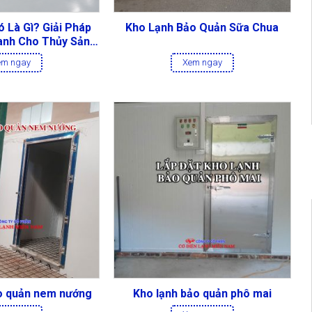
 Là Gì? Giải Pháp
Kho Lạnh Bảo Quản Sữa Chua
nh Cho Thủy Sản,
à Thực Phẩm
em ngay
Xem ngay
o quản nem nướng
Kho lạnh bảo quản phô mai