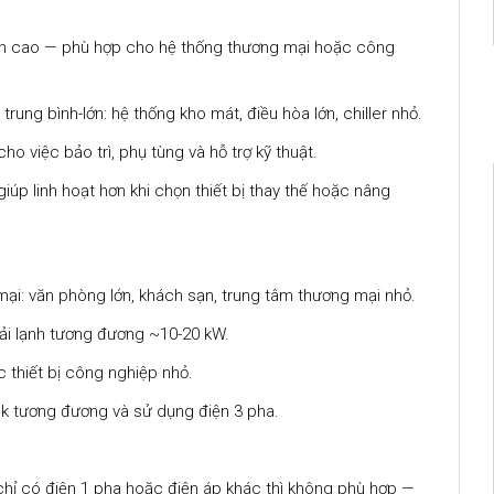
 bền cao — phù hợp cho hệ thống thương mại hoặc công
ung bình-lớn: hệ thống kho mát, điều hòa lớn, chiller nhỏ.
o việc bảo trì, phụ tùng và hỗ trợ kỹ thuật.
iúp linh hoạt hơn khi chọn thiết bị thay thế hoặc nâng
ại: văn phòng lớn, khách sạn, trung tâm thương mại nhỏ.
tải lạnh tương đương ~10-20 kW.
c thiết bị công nghiệp nhỏ.
k tương đương và sử dụng điện 3 pha.
n chỉ có điện 1 pha hoặc điện áp khác thì không phù hợp —