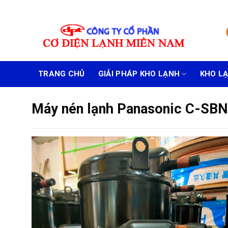
Skip
to
content
TRANG CHỦ
GIẢI PHÁP KHO LẠNH
KHO L
Máy nén lạnh Panasonic C-S