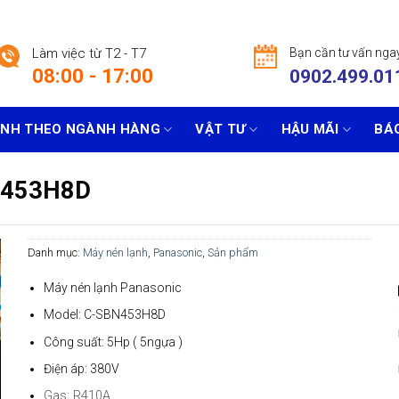
Làm việc từ T2 - T7
Bạn cần tư vấn nga
08:00 - 17:00
0902.499.01
ẠNH THEO NGÀNH HÀNG
VẬT TƯ
HẬU MÃI
BÁO
BN453H8D
Danh mục:
Máy nén lạnh
,
Panasonic
,
Sản phẩm
Máy nén lạnh Panasonic
Model: C-SBN453H8D
Công suất: 5Hp ( 5ngựa )
Điện áp: 380V
Gas: R410A