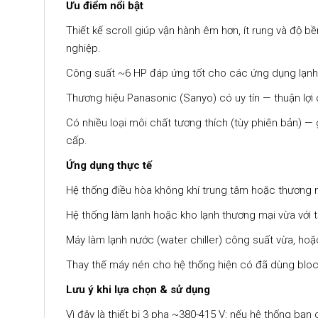
Ưu điểm nổi bật
Thiết kế scroll giúp vận hành êm hơn, ít rung và độ
nghiệp.
Công suất ~6 HP đáp ứng tốt cho các ứng dụng lạnh tr
Thương hiệu Panasonic (Sanyo) có uy tín — thuận lợi ch
Có nhiều loại môi chất tương thích (tùy phiên bản) — g
cấp.
Ứng dụng thực tế
Hệ thống điều hòa không khí trung tâm hoặc thương m
Hệ thống làm lạnh hoặc kho lạnh thương mại vừa với 
Máy làm lạnh nước (water chiller) công suất vừa, hoặ
Thay thế máy nén cho hệ thống hiện có đã dùng bloc
Lưu ý khi lựa chọn & sử dụng
Vì đây là thiết bị 3 pha ~380-415 V: nếu hệ thống bạ