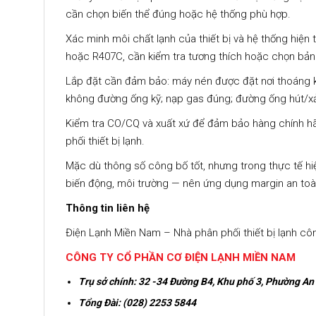
cần chọn biến thể đúng hoặc hệ thống phù hợp.
Xác minh môi chất lạnh của thiết bị và hệ thống hiện
hoặc R407C, cần kiểm tra tương thích hoặc chọn bản
Lắp đặt cần đảm bảo: máy nén được đặt nơi thoáng k
không đường ống kỹ; nạp gas đúng; đường ống hút/xả
Kiểm tra CO/CQ và xuất xứ để đảm bảo hàng chính hã
phối thiết bị lạnh.
Mặc dù thông số công bố tốt, nhưng trong thực tế hiệ
biến động, môi trường — nên ứng dụng margin an toà
Thông tin liên hệ
Điện Lạnh Miền Nam – Nhà phân phối thiết bị lạnh c
CÔNG TY CỔ PHẦN CƠ ĐIỆN LẠNH MIỀN NAM
Trụ sở chính:
32 -34 Đường B4, Khu phố 3, Phường An
Tổng Đài: (028) 2253 5844