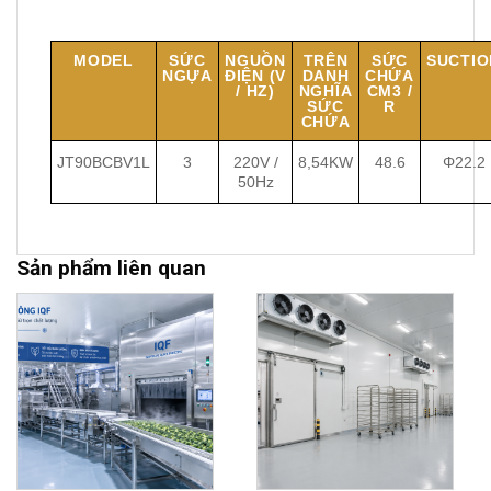
MODEL
SỨC
NGUỒN
TRÊN
SỨC
SUCTIO
NGỰA
ĐIỆN (V
DANH
CHỨA
/ HZ)
NGHĨA
CM3 /
SỨC
R
CHỨA
JT90BCBV1L
3
220V /
8,54KW
48.6
Φ22.2
50Hz
Sản phẩm liên quan