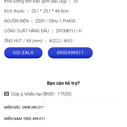
Khối lượng tịnh bao gồm dầu (kg) ： 33
Kích thước ： 23,1 * 23,1 * 44,9cm
NGUỒN ĐIỆN ： 220V / 50Hz 1 PHASE
CÔNG SUẤT HÀNG ĐẦU ： 29100BTU / H
ỐNG HÚT / XẢ (mm) ： Φ22,2 / Φ9,5
GỌI ZALO
0902499011
Bạn cần hỗ trợ?
Góp ý, khiếu nại (8h00 - 17h30)
MIỀN BẮC: 0908.385.011
MIỀN NAM: 0902.499.011