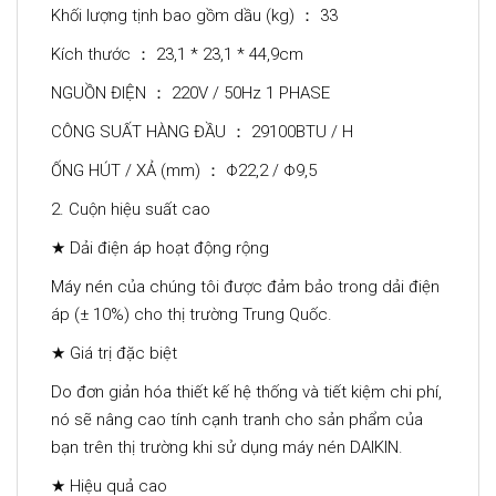
Khối lượng tịnh bao gồm dầu (kg) ： 33
Kích thước ： 23,1 * 23,1 * 44,9cm
NGUỒN ĐIỆN ： 220V / 50Hz 1 PHASE
CÔNG SUẤT HÀNG ĐẦU ： 29100BTU / H
ỐNG HÚT / XẢ (mm) ： Φ22,2 / Φ9,5
2. Cuộn hiệu suất cao
★ Dải điện áp hoạt động rộng
Máy nén của chúng tôi được đảm bảo trong dải điện
áp (± 10%) cho thị trường Trung Quốc.
★ Giá trị đặc biệt
Do đơn giản hóa thiết kế hệ thống và tiết kiệm chi phí,
nó sẽ nâng cao tính cạnh tranh cho sản phẩm của
bạn trên thị trường khi sử dụng máy nén DAIKIN.
★ Hiệu quả cao