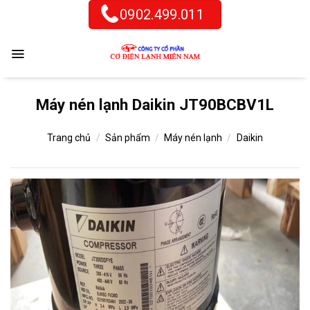
Skip
0902.499.011
to
content
Máy nén lạnh Daikin JT90BCBV1L
Trang chủ
/
Sản phẩm
/
Máy nén lạnh
/
Daikin