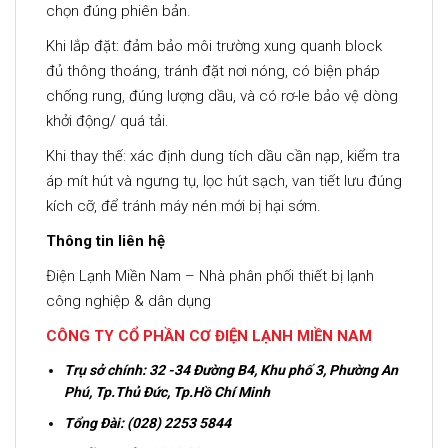
chọn đúng phiên bản.
Khi lắp đặt: đảm bảo môi trường xung quanh block
đủ thông thoáng, tránh đặt nơi nóng, có biện pháp
chống rung, đúng lượng dầu, và có rơ-le bảo vệ dòng
khởi động/ quá tải.
Khi thay thế: xác định dung tích dầu cần nạp, kiểm tra
áp mít hút và ngưng tụ, lọc hút sạch, van tiết lưu đúng
kích cỡ, để tránh máy nén mới bị hại sớm.
Thông tin liên hệ
Điện Lạnh Miền Nam – Nhà phân phối thiết bị lạnh
công nghiệp & dân dụng
CÔNG TY CỔ PHẦN CƠ ĐIỆN LẠNH MIỀN NAM
Trụ sở chính:
32 -34 Đường B4, Khu phố 3, Phường An
Phú, Tp.Thủ Đức, Tp.Hồ Chí Minh
Tổng Đài: (028) 2253 5844