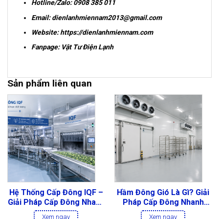
Hotline/Zalo:
0908 385 011
Email:
dienlanhmiennam2013@gmail.com
Website:
https://dienlanhmiennam.com
Fanpage:
Vật Tư Điện Lạnh
Sản phẩm liên quan
Hệ Thống Cấp Đông IQF –
Hầm Đông Gió Là Gì? Giải
Giải Pháp Cấp Đông Nhanh
Pháp Cấp Đông Nhanh
Liên Tục Cho Nhà Máy
Cho Thủy Sản, Thịt Và
Xem ngay
Xem ngay