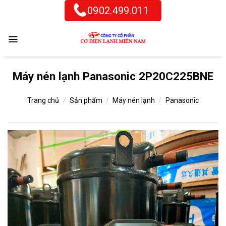
Skip
0902.499.011
to
content
Máy nén lạnh Panasonic 2P20C225BNE
Trang chủ
/
Sản phẩm
/
Máy nén lạnh
/
Panasonic