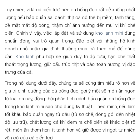
Tuy nhiên, vì là cá biển tươi nên cá bống đục rất dễ xuống chất
lượng nếu bảo quản sai cách: thịt cá có thể bị mềm, tanh tăng,
bề mặt mất độ bóng, thậm chí ảnh hưởng đến mùi vị khi chế
biến. Chính vì vậy, việc lắp đặt và sử dụng
kho lạnh mini
đúng
chuẩn đóng vai trò quan trọng, đặc biệt với những hộ kinh
doanh nhỏ hoặc gia đình thường mua cá theo mẻ để dùng
dần.
Kho lạnh
phù hợp sẽ giúp duy trì độ tươi, hạn chế thất
thoát trọng lượng, giữ cấu trúc thịt và bảo toàn hương vị đặc
trưng của cá.
Trong nội dung dưới đây, chúng ta sẽ cùng tìm hiểu rõ hơn về
giá trị dinh dưỡng của cá bống đục, gợi ý một số món ăn ngon
từ loại cá này, đồng thời phân tích cách bảo quản cá bống đục
trong kho lạnh mini sao cho đúng kỹ thuật. Theo mình, nếu làm
tốt khâu bảo quản ngay từ đầu (từ sơ chế, đóng gói đến nhiệt
độ lưu trữ), chất lượng cá khi đem ra chế biến sẽ khác biệt rõ
rệt: món ăn thơm hơn, ít tanh hơn và giữ được vị ngọt tự nhiên
vốn có của cá biển tươi.