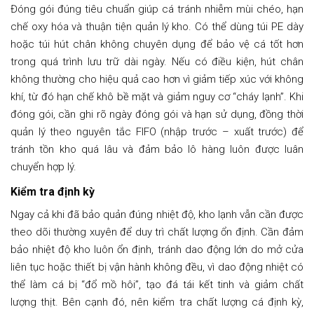
Đóng gói đúng tiêu chuẩn giúp cá tránh nhiễm mùi chéo, hạn
chế oxy hóa và thuận tiện quản lý kho. Có thể dùng túi PE dày
hoặc túi hút chân không chuyên dụng để bảo vệ cá tốt hơn
trong quá trình lưu trữ dài ngày. Nếu có điều kiện, hút chân
không thường cho hiệu quả cao hơn vì giảm tiếp xúc với không
khí, từ đó hạn chế khô bề mặt và giảm nguy cơ “cháy lạnh”. Khi
đóng gói, cần ghi rõ ngày đóng gói và hạn sử dụng, đồng thời
quản lý theo nguyên tắc FIFO (nhập trước – xuất trước) để
tránh tồn kho quá lâu và đảm bảo lô hàng luôn được luân
chuyển hợp lý.
Kiểm tra định kỳ
Ngay cả khi đã bảo quản đúng nhiệt độ, kho lạnh vẫn cần được
theo dõi thường xuyên để duy trì chất lượng ổn định. Cần đảm
bảo nhiệt độ kho luôn ổn định, tránh dao động lớn do mở cửa
liên tục hoặc thiết bị vận hành không đều, vì dao động nhiệt có
thể làm cá bị “đổ mồ hôi”, tạo đá tái kết tinh và giảm chất
lượng thịt. Bên cạnh đó, nên kiểm tra chất lượng cá định kỳ,