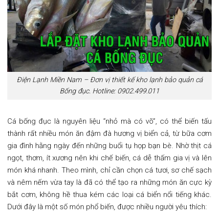
Điện Lạnh Miền Nam – Đơn vị thiết kế kho lạnh bảo quản cá
Bống đục. Hotline: 0902.499.011
Cá bống đục là nguyên liệu “nhỏ mà có võ”, có thể biến tấu
thành rất nhiều món ăn đậm đà hương vị biển cả, từ bữa cơm
gia đình hằng ngày đến những buổi tụ họp bạn bè. Nhờ thịt cá
ngọt, thơm, ít xương nên khi chế biến, cá dễ thấm gia vị và lên
món khá nhanh. Theo mình, chỉ cần chọn cá tươi, sơ chế sạch
và nêm nếm vừa tay là đã có thể tạo ra những món ăn cực kỳ
bắt cơm, không hề thua kém các loại cá biển nổi tiếng khác.
Dưới đây là một số món phổ biến, được nhiều người yêu thích: