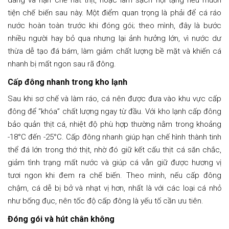
dáng và hạn chế nát thịt, hoặc làm sạch nội tạng nếu muốn
tiện chế biến sau này. Một điểm quan trọng là phải để cá ráo
nước hoàn toàn trước khi đóng gói; theo mình, đây là bước
nhiều người hay bỏ qua nhưng lại ảnh hưởng lớn, vì nước dư
thừa dễ tạo đá bám, làm giảm chất lượng bề mặt và khiến cá
nhanh bị mất ngon sau rã đông.
Cấp đông nhanh trong kho lạnh
Sau khi sơ chế và làm ráo, cá nên được đưa vào khu vực cấp
đông để “khóa” chất lượng ngay từ đầu. Với kho lạnh cấp đông
bảo quản thịt cá, nhiệt độ phù hợp thường nằm trong khoảng
-18°C đến -25°C. Cấp đông nhanh giúp hạn chế hình thành tinh
thể đá lớn trong thớ thịt, nhờ đó giữ kết cấu thịt cá săn chắc,
giảm tình trạng mất nước và giúp cá vẫn giữ được hương vị
tươi ngon khi đem ra chế biến. Theo mình, nếu cấp đông
chậm, cá dễ bị bở và nhạt vị hơn, nhất là với các loại cá nhỏ
như bống đục, nên tốc độ cấp đông là yếu tố cần ưu tiên.
Đóng gói và hút chân không