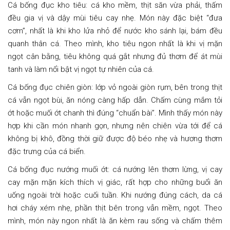
Cá bống đục kho tiêu: cá kho mềm, thịt săn vừa phải, thấm
đều gia vị và dậy mùi tiêu cay nhẹ. Món này đặc biệt “đưa
cơm”, nhất là khi kho lửa nhỏ để nước kho sánh lại, bám đều
quanh thân cá. Theo mình, kho tiêu ngon nhất là khi vị mặn
ngọt cân bằng, tiêu không quá gắt nhưng đủ thơm để át mùi
tanh và làm nổi bật vị ngọt tự nhiên của cá.
Cá bống đục chiên giòn: lớp vỏ ngoài giòn rụm, bên trong thịt
cá vẫn ngọt bùi, ăn nóng càng hấp dẫn. Chấm cùng mắm tỏi
ớt hoặc muối ớt chanh thì đúng “chuẩn bài”. Mình thấy món này
hợp khi cần món nhanh gọn, nhưng nên chiên vừa tới để cá
không bị khô, đồng thời giữ được độ béo nhẹ và hương thơm
đặc trưng của cá biển.
Cá bống đục nướng muối ớt: cá nướng lên thơm lừng, vị cay
cay mặn mặn kích thích vị giác, rất hợp cho những buổi ăn
uống ngoài trời hoặc cuối tuần. Khi nướng đúng cách, da cá
hơi cháy xém nhẹ, phần thịt bên trong vẫn mềm, ngọt. Theo
mình, món này ngon nhất là ăn kèm rau sống và chấm thêm