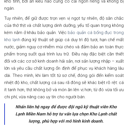
khó tính, bởi ăn kiểu nào cũng có cái ngon riêng và không bị
ngán.
Tuy nhiên, để giữ được trọn vẹn vị ngọt tự nhiên, độ săn chắc
của thớ thịt và chất lượng dinh dưỡng, yếu tố quan trọng không
kém nằm ở khâu bảo quản. Việc
bảo quản cá bống đục trong
kho lạnh
đúng kỹ thuật sẽ giúp cá duy trì độ tươi, hạn chế mất
nước, giảm nguy cơ nhiễm mùi chéo và đảm bảo an toàn thực
phẩm trong suốt quá trình lưu trữ. Điều này đặc biệt cần thiết
đối với các cơ sở kinh doanh hải sản, nơi sản lượng nhập – xuất
lớn và yêu cầu chất lượng ổn định để phục vụ khách hàng lâu
dài. Theo mình, khi làm tốt từ sơ chế, đóng gói đến kiểm soát
nhiệt độ kho, chất lượng cá sau rã đông sẽ khác biệt rõ rệt: cá
ít tanh hơn, thịt không bở và món ăn lên vị hơn, từ đó vừa tối ưu
chi phí, vừa nâng cao uy tín cho người bán.
Nhấn liên hệ ngay để được đội ngũ kỹ thuật viên Kho
Lạnh Miền Nam hỗ trợ tư vấn lựa chọn Kho Lạnh chất
lượng, phù hợp với mô hình kinh doanh.