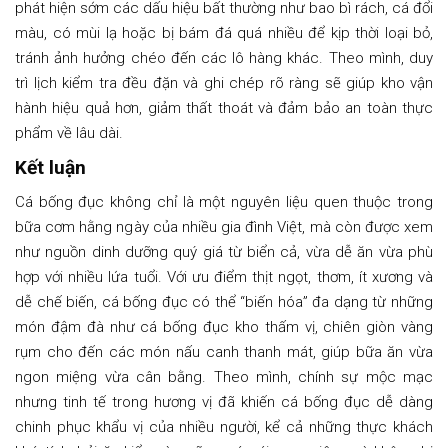
phát hiện sớm các dấu hiệu bất thường như bao bì rách, cá đổi
màu, có mùi lạ hoặc bị bám đá quá nhiều để kịp thời loại bỏ,
tránh ảnh hưởng chéo đến các lô hàng khác. Theo mình, duy
trì lịch kiểm tra đều đặn và ghi chép rõ ràng sẽ giúp kho vận
hành hiệu quả hơn, giảm thất thoát và đảm bảo an toàn thực
phẩm về lâu dài.
Kết luận
Cá bống đục không chỉ là một nguyên liệu quen thuộc trong
bữa cơm hằng ngày của nhiều gia đình Việt, mà còn được xem
như nguồn dinh dưỡng quý giá từ biển cả, vừa dễ ăn vừa phù
hợp với nhiều lứa tuổi. Với ưu điểm thịt ngọt, thơm, ít xương và
dễ chế biến, cá bống đục có thể “biến hóa” đa dạng từ những
món đậm đà như cá bống đục kho thấm vị, chiên giòn vàng
rụm cho đến các món nấu canh thanh mát, giúp bữa ăn vừa
ngon miệng vừa cân bằng. Theo mình, chính sự mộc mạc
nhưng tinh tế trong hương vị đã khiến cá bống đục dễ dàng
chinh phục khẩu vị của nhiều người, kể cả những thực khách