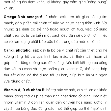
một số nguồn đạm khác, lại không gây cảm giác “nặng bụng”
khi ăn.
Omega-3 và omega-6:
là nhóm axit béo tốt giúp hỗ trợ tim
mạch, góp phần cải thiện trí não và chức năng thần kinh. Với
những gia đình có trẻ nhỏ hoặc người lớn tuổi, việc bổ sung
chất béo tốt từ cá biển một cách đều đặn sẽ có lợi hơn nhiều
so với lạm dụng chất béo bão hòa trong các món chiên rán.
Canxi, photpho, sắt:
đây là bộ ba vi chất rất cần thiết cho hệ
xương răng, hỗ trợ quá trình tạo máu, cải thiện tuần hoàn và
góp phần tăng cường sức đề kháng. Nếu biết kết hợp cá bống
đục với rau xanh và thực phẩm giàu vitamin C, khả năng hấp
thụ sắt cũng có thể được tối ưu hơn, giúp bữa ăn vừa ngon
vừa “đúng chất”.
Vitamin A, D và nhóm B:
hỗ trợ bảo vệ mắt, duy trì làn da khỏe
mạnh, đồng thời giúp hệ thần kinh hoạt động ổn định. Đặc biệt,
nhóm vitamin B còn liên quan đến chuyển hóa năng lượng, vì
vậy ăn cá bống đục đúng cách có thể giúp cơ thể “nạp” dinh