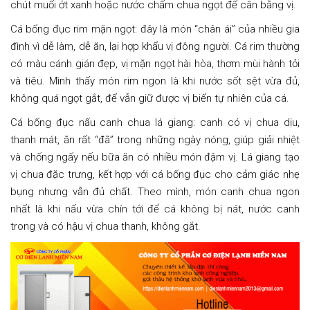
chút muối ớt xanh hoặc nước chấm chua ngọt để cân bằng vị.
Cá bống đục rim mặn ngọt: đây là món “chân ái” của nhiều gia
đình vì dễ làm, dễ ăn, lại hợp khẩu vị đông người. Cá rim thường
có màu cánh gián đẹp, vị mặn ngọt hài hòa, thơm mùi hành tỏi
và tiêu. Mình thấy món rim ngon là khi nước sốt sệt vừa đủ,
không quá ngọt gắt, để vẫn giữ được vị biển tự nhiên của cá.
Cá bống đục nấu canh chua lá giang: canh có vị chua dịu,
thanh mát, ăn rất “đã” trong những ngày nóng, giúp giải nhiệt
và chống ngấy nếu bữa ăn có nhiều món đậm vị. Lá giang tạo
vị chua đặc trưng, kết hợp với cá bống đục cho cảm giác nhẹ
bụng nhưng vẫn đủ chất. Theo mình, món canh chua ngon
nhất là khi nấu vừa chín tới để cá không bị nát, nước canh
trong và có hậu vị chua thanh, không gắt.