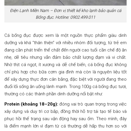
Điện Lạnh Miền Nam – Đơn vị thiết kế kho lạnh bảo quản cá
Bống đục. Hotline: 0902.499.011
Cá bống đục được xem là một nguồn thực phẩm giàu dinh
dưỡng và khá “thân thiện” với nhiều nhóm đối tượng, từ trẻ em
đang cần phát triển thể chất đến người cao tuổi cần chế độ ăn
nhẹ, dễ tiêu nhưng vẫn đảm bảo chất lượng đạm và vi chất.
Nhờ thịt cá ngọt, ít xương và dễ chế biến, cá bống đục không
chỉ phù hợp cho bữa cơm gia đình mà còn là nguyên liệu tốt
để xây dựng thực đơn cân bằng, đặc biệt với người đang theo
đuổi lối sống ăn uống lành mạnh. Trong 100g cá bống đục tươi,
thường có các thành phần dinh dưỡng nổi bật như:
Protein (khoảng 18–20g):
đóng vai trò quan trọng trong việc
xây dựng và duy trì cơ bắp, đồng thời hỗ trợ tái tạo tế bào và
phục hồi thể trạng sau vận động hay sau ốm. Theo mình, đây
là điểm mạnh lớn vì đạm từ cá thường dễ hấp thu hơn so với