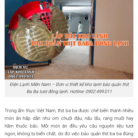
Điện Lạnh Miền Nam – Đơn vị thiết kế kho lạnh bảo quản thịt
Ba Ba tươi đông lạnh. Hotline: 0902.499.011
Trong ẩm thực Việt Nam, thịt ba ba được chế biến thành nhiều
món ăn hấp dẫn như om chuối đậu, nấu lẩu, rang muối hay
hầm thuốc bắc. Mỗi món ăn đều yêu cầu nguyên liệu tươi
ngon, không bị biến chất, do đó việc bảo quản thịt ba ba đúng