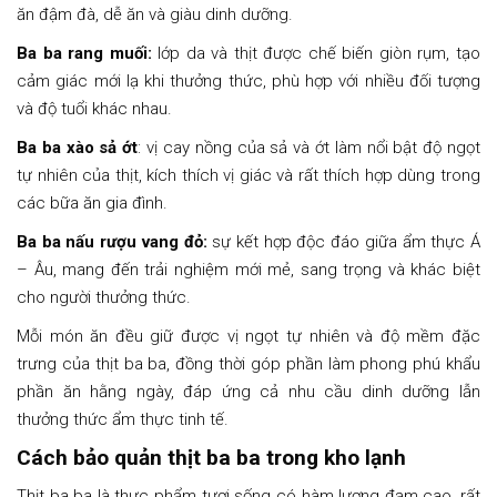
ăn đậm đà, dễ ăn và giàu dinh dưỡng.
Ba ba rang muối:
lớp da và thịt được chế biến giòn rụm, tạo
cảm giác mới lạ khi thưởng thức, phù hợp với nhiều đối tượng
và độ tuổi khác nhau.
Ba ba xào sả ớt
: vị cay nồng của sả và ớt làm nổi bật độ ngọt
tự nhiên của thịt, kích thích vị giác và rất thích hợp dùng trong
các bữa ăn gia đình.
Ba ba nấu rượu vang đỏ:
sự kết hợp độc đáo giữa ẩm thực Á
– Âu, mang đến trải nghiệm mới mẻ, sang trọng và khác biệt
cho người thưởng thức.
Mỗi món ăn đều giữ được vị ngọt tự nhiên và độ mềm đặc
trưng của thịt ba ba, đồng thời góp phần làm phong phú khẩu
phần ăn hằng ngày, đáp ứng cả nhu cầu dinh dưỡng lẫn
thưởng thức ẩm thực tinh tế.
Cách bảo quản thịt ba ba trong kho lạnh
Thịt ba ba là thực phẩm tươi sống có hàm lượng đạm cao, rất