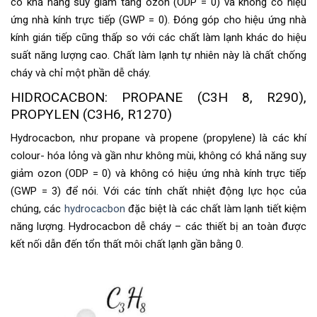
có khả năng suy giảm tầng ozon (ODP = 0) và không có hiệu
ứng nhà kính trực tiếp (GWP = 0). Đóng góp cho hiệu ứng nhà
kính gián tiếp cũng thấp so với các chất làm lạnh khác do hiệu
suất năng lượng cao. Chất làm lạnh tự nhiên này là chất chống
cháy và chỉ một phần dễ cháy.
HIDROCACBON: PROPANE (C3H 8, R290),
PROPYLEN (C3H6, R1270)
Hydrocacbon, như propane và propene (propylene) là các khí
colour- hóa lỏng và gần như không mùi, không có khả năng suy
giảm ozon (ODP = 0) và không có hiệu ứng nhà kính trực tiếp
(GWP = 3) để nói. Với các tính chất nhiệt động lực học của
chúng, các
hydrocacbon
đặc biệt là các chất làm lạnh tiết kiệm
năng lượng. Hydrocacbon dễ cháy – các thiết bị an toàn được
kết nối dẫn đến tổn thất môi chất lạnh gần bằng 0.