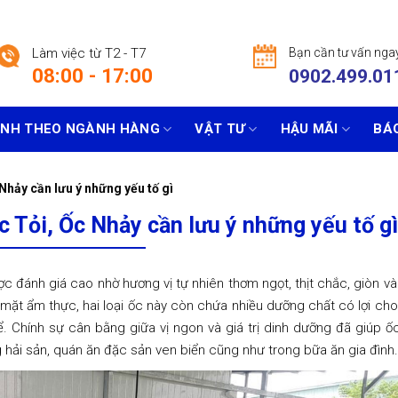
Làm việc từ T2 - T7
Bạn cần tư vấn nga
08:00 - 17:00
0902.499.01
ẠNH THEO NGÀNH HÀNG
VẬT TƯ
HẬU MÃI
BÁO
Nhảy cần lưu ý những yếu tố gì
c Tỏi, Ốc Nhảy cần lưu ý những yếu tố gì
 được đánh giá cao nhờ hương vị tự nhiên thơm ngọt, thịt chắc, giòn 
 mặt ẩm thực, hai loại ốc này còn chứa nhiều dưỡng chất có lợi ch
ể. Chính sự cân bằng giữa vị ngon và giá trị dinh dưỡng đã giúp ốc
 hải sản, quán ăn đặc sản ven biển cũng như trong bữa ăn gia đình.