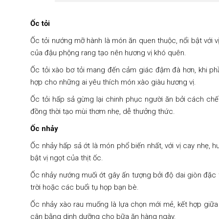
Ốc tỏi
Ốc tỏi nướng mỡ hành là món ăn quen thuộc, nổi bật với 
của đậu phộng rang tạo nên hương vị khó quên.
Ốc tỏi xào bơ tỏi mang đến cảm giác đậm đà hơn, khi phầ
hợp cho những ai yêu thích món xào giàu hương vị.
Ốc tỏi hấp sả gừng lại chinh phục người ăn bởi cách chế b
đồng thời tạo mùi thơm nhẹ, dễ thưởng thức.
Ốc nhảy
Ốc nhảy hấp sả ớt là món phổ biến nhất, với vị cay nhẹ
bật vị ngọt của thịt ốc.
Ốc nhảy nướng muối ớt gây ấn tượng bởi độ dai giòn đặc 
trời hoặc các buổi tụ họp bạn bè.
Ốc nhảy xào rau muống là lựa chọn mới mẻ, kết hợp giữa
cân bằng dinh dưỡng cho bữa ăn hàng ngày.