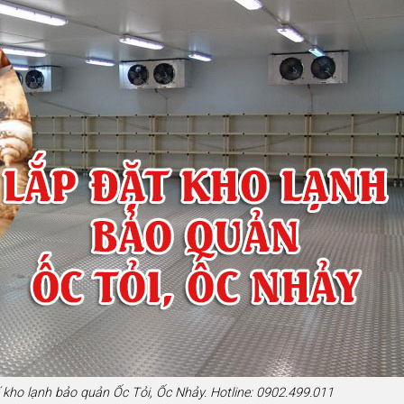
 kho lạnh bảo quản Ốc Tỏi, Ốc Nhảy. Hotline: 0902.499.011