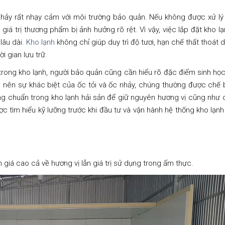
c nhảy rất nhạy cảm với môi trường bảo quản. Nếu không được xử lý 
 giá trị thương phẩm bị ảnh hưởng rõ rệt. Vì vậy, việc lắp đặt kho l
lâu dài.
Kho lạnh
không chỉ giúp duy trì độ tươi, hạn chế thất thoát 
 gian lưu trữ.
trong kho lạnh, người bảo quản cũng cần hiểu rõ đặc điểm sinh họ
àm nên sự khác biệt của ốc tỏi và ốc nhảy, chúng thường được chế 
 chuẩn trong kho lạnh hải sản để giữ nguyên hương vị cũng như 
c tìm hiểu kỹ lưỡng trước khi đầu tư và vận hành hệ thống kho lạn
 giá cao cả về hương vị lẫn giá trị sử dụng trong ẩm thực.