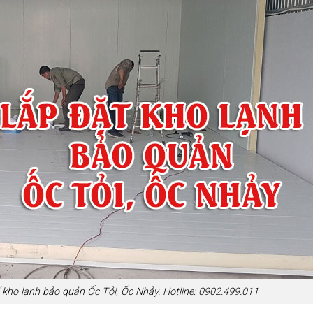
 kho lạnh bảo quản Ốc Tỏi, Ốc Nhảy. Hotline: 0902.499.011