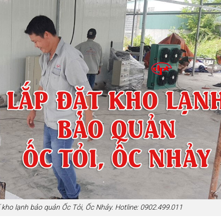
 kho lạnh bảo quản Ốc Tỏi, Ốc Nhảy. Hotline: 0902.499.011