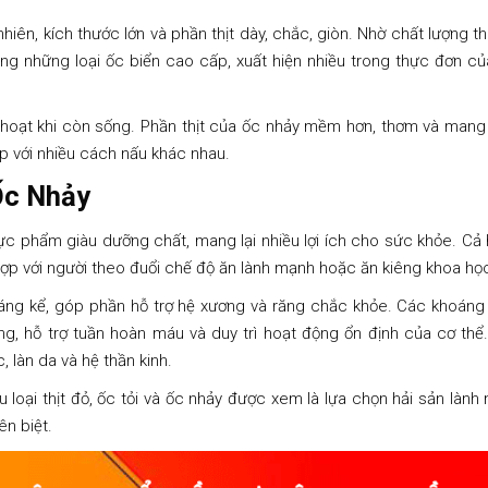
iên, kích thước lớn và phần thịt dày, chắc, giòn. Nhờ chất lượng thị
ong những loại ốc biển cao cấp, xuất hiện nhiều trong thực đơn c
 hoạt khi còn sống. Phần thịt của ốc nhảy mềm hơn, thơm và mang 
ợp với nhiều cách nấu khác nhau.
 Ốc Nhảy
c phẩm giàu dưỡng chất, mang lại nhiều lợi ích cho sức khỏe. Cả h
ợp với người theo đuổi chế độ ăn lành mạnh hoặc ăn kiêng khoa họ
ng kể, góp phần hỗ trợ hệ xương và răng chắc khỏe. Các khoáng 
, hỗ trợ tuần hoàn máu và duy trì hoạt động ổn định của cơ thể.
, làn da và hệ thần kinh.
 loại thịt đỏ, ốc tỏi và ốc nhảy được xem là lựa chọn hải sản lành
n biệt.