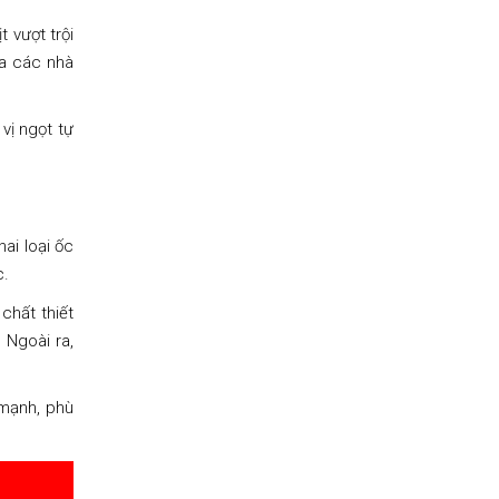
t vượt trội
ủa các nhà
vị ngọt tự
ai loại ốc
c.
chất thiết
 Ngoài ra,
 mạnh, phù