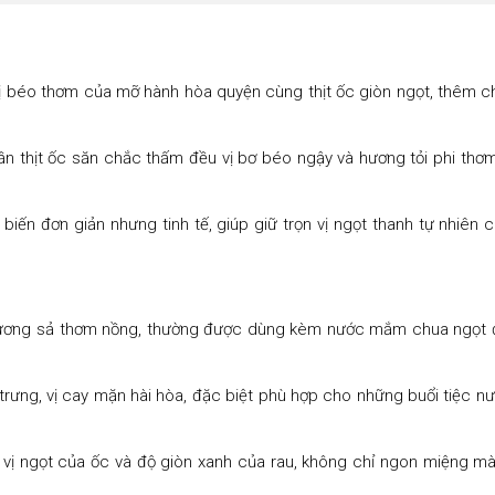
vị béo thơm của mỡ hành hòa quyện cùng thịt ốc giòn ngọt, thêm ch
n thịt ốc săn chắc thấm đều vị bơ béo ngậy và hương tỏi phi thơm,
iến đơn giản nhưng tinh tế, giúp giữ trọn vị ngọt thanh tự nhiên củ
, hương sả thơm nồng, thường được dùng kèm nước mắm chua ngọt 
trưng, vị cay mặn hài hòa, đặc biệt phù hợp cho những buổi tiệc n
 vị ngọt của ốc và độ giòn xanh của rau, không chỉ ngon miệng m