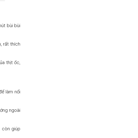
út bùi bùi
 rất thích
a thịt ốc,
để làm nổi
ướng ngoài
à còn giúp