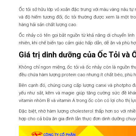
Ốc tỏi sở hữu lớp vỏ xoắn đặc trưng với màu vàng nâu tự nh
và độ hiếm tương đối, ốc tỏi thường được xem là một tr
hàng hải sản chất lượng cao.
Ốc nhảy có tên gọi bắt nguồn từ khả năng di chuyển linh
nhiên, khi chế biến tạo cảm giác hấp dẫn, dễ ăn và phù h
Giá trị dinh dưỡng của Ốc Tỏi và
Không chỉ ngon miệng, ốc tỏi và ốc nhảy còn là nguồn thự
đều chứa hàm lượng protein cao nhưng ít chất béo, phù h
Bên cạnh đó, chúng cung cấp lượng canxi và photpho đá
yếu như sắt, kẽm và magie giúp tăng cường sức đề kháng
vitamin nhóm B và vitamin A trong ốc còn có lợi cho thị lực
Đặc biệt, nhờ hàm lượng cholesterol thấp hơn so với nhiều
hợp cho cả bữa ăn gia đình lẫn thực đơn dinh dưỡng chuyê